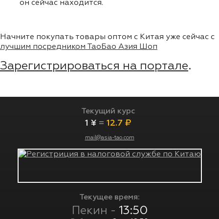
он сейчас находится.
Начните покупать товары оптом с Китая уже сейчас с
лучшим посредником ТаоБао Азия Шоп
Зарегистрироваться на портале
.
Текущий курс
1 ¥
=
12.7 ₽
mail@asia-tao.com
Текущее время:
Пекин -
13:50