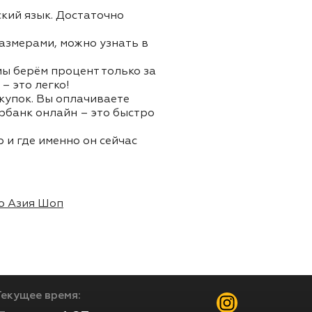
ский язык. Достаточно
азмерами, можно узнать в
 мы берём процент только за
– это легко!
окупок. Вы оплачиваете
ербанк онлайн – это быстро
 и где именно он сейчас
о Азия Шоп
Текущее время: