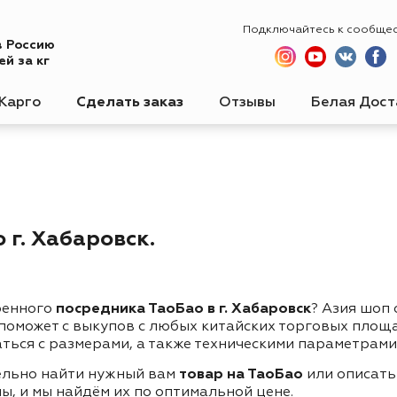
Подключайтесь к сообще
в Россию
й за кг
Карго
Сделать заказ
Отзывы
Белая Дост
 г. Хабаровск.
ренного
посредника ТаоБао в г. Хабаровск
? Азия шоп
 поможет с выкупов с любых китайских торговых площ
ться с размерами, а также техническими параметрами
ельно найти нужный вам
товар на ТаоБао
или описать
ы, и мы найдём их по оптимальной цене.