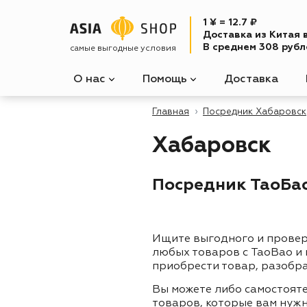
1 ¥ = 12.7 ₽
Доставка из Китая 
В среднем 308 рубле
самые выгодные условия
О нас
Помощь
Доставка
Главная
Посредник Хабаровск
Хабаровск
Посредник ТаоБао
Ищите выгодного и прове
любых товаров с TaoBao и
приобрести товар, разобра
Вы можете либо самостоят
товаров, которые вам нужн