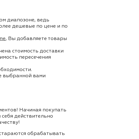
ом диапозоне, ведь
олее дешевые по цене и по
me
, Вы добавляете товары
ючена стоимость доставки
тоимость пересечения
обходимости.
ле выбранной вами
лиентов! Начиная покупать
я себя действительно
ачеству!
и стараются обрабатывать