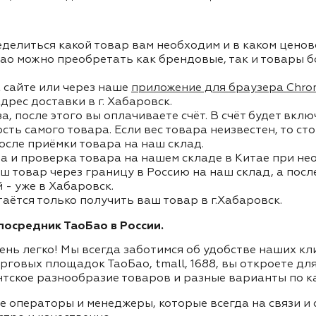
делиться какой товар вам необходим и в каком ценов
ао можно преобретать как брендовые, так и товары б
 сайте или через наше
приложение для браузера Chro
дрес доставки в г. Хабаровск.
, после этого вы оплачиваете счёт. В счёт будет вкл
ость самого товара. Если вес товара неизвестен, то с
осле приёмки товара на наш склад.
а и проверка товара на нашем складе в Китае при не
ш товар через границу в Россию на наш склад, а пос
- уже в Хабаровск.
таётся только получить ваш товар в г.Хабаровск.
осредник ТаоБао в России.
ень легко! Мы всегда заботимся об удобстве наших к
орговых площадок ТаоБао, tmall, 1688, вы откроете дл
нтское разнообразие товаров и разные варианты по к
ие операторы и менеджеры, которые всегда на связи 