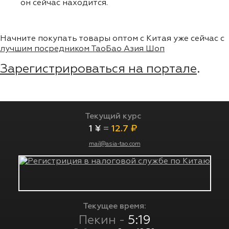
он сейчас находится.
Начните покупать товары оптом с Китая уже сейчас с
лучшим посредником ТаоБао Азия Шоп
Зарегистрироваться на портале
.
Текущий курс
1 ¥
=
12.7 ₽
mail@asia-tao.com
Текущее время:
Пекин -
5:19