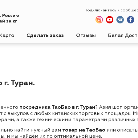
Подключайтесь к сообще
в Россию
й за кг
Карго
Сделать заказ
Отзывы
Белая Дост
г. Туран.
ренного
посредника ТаоБао в г. Туран
? Азия шоп орга
ет с выкупов с любых китайских торговых площадок. 
ерами, а также техническими параметрами различных 
ельно найти нужный вам
товар на ТаоБао
или описать
ы, и мы найдём их по оптимальной цене.