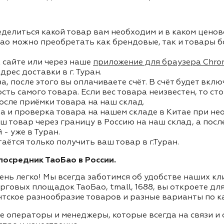
делиться какой товар вам необходим и в каком ценов
ао можно преобретать как брендовые, так и товары б
 сайте или через наше
приложение для браузера Chro
дрес доставки в г. Туран.
, после этого вы оплачиваете счёт. В счёт будет вкл
ость самого товара. Если вес товара неизвестен, то с
осле приёмки товара на наш склад.
а и проверка товара на нашем складе в Китае при не
ш товар через границу в Россию на наш склад, а пос
- уже в Туран.
аётся только получить ваш товар в г.Туран.
осредник ТаоБао в России.
ень легко! Мы всегда заботимся об удобстве наших к
орговых площадок ТаоБао, tmall, 1688, вы откроете дл
нтское разнообразие товаров и разные варианты по к
ие операторы и менеджеры, которые всегда на связи 