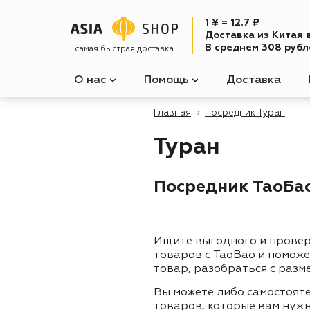
1 ¥ = 12.7 ₽
Доставка из Китая 
В среднем 308 рубле
самая быстрая доставка
О нас
Помощь
Доставка
Главная
Посредник Туран
Туран
Посредник ТаоБао 
Ищите выгодного и прове
товаров с TaoBao и помож
товар, разобраться с разм
Вы можете либо самостоят
товаров, которые вам нужн