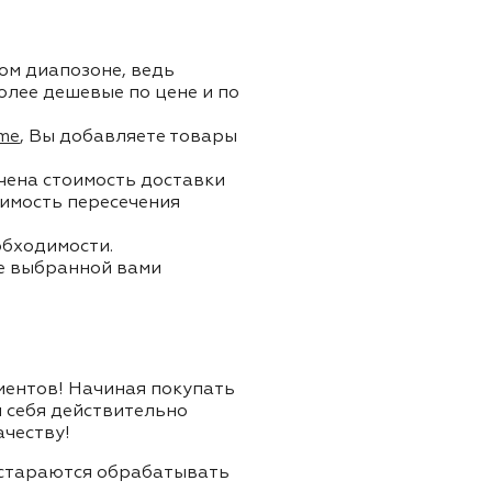
ом диапозоне, ведь
олее дешевые по цене и по
me
, Вы добавляете товары
ючена стоимость доставки
тоимость пересечения
обходимости.
ле выбранной вами
лиентов! Начиная покупать
я себя действительно
ачеству!
и стараются обрабатывать