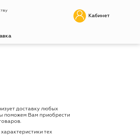
ству
Кабинет
авка
низует доставку любых
Мы поможем Вам приобрести
товаров.
 характеристики тех