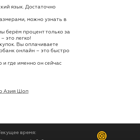
ский язык. Достаточно
азмерами, можно узнать в
 мы берём процент только за
– это легко!
окупок. Вы оплачиваете
ербанк онлайн – это быстро
 и где именно он сейчас
о Азия Шоп
Текущее время: