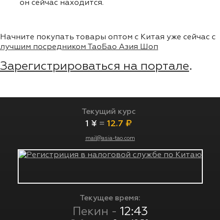
он сейчас находится.
Начните покупать товары оптом с Китая уже сейчас с
лучшим посредником ТаоБао Азия Шоп
Зарегистрироваться на портале
.
Текущий курс
1 ¥
=
12.7 ₽
mail@asia-tao.com
Текущее время:
Пекин -
12:43