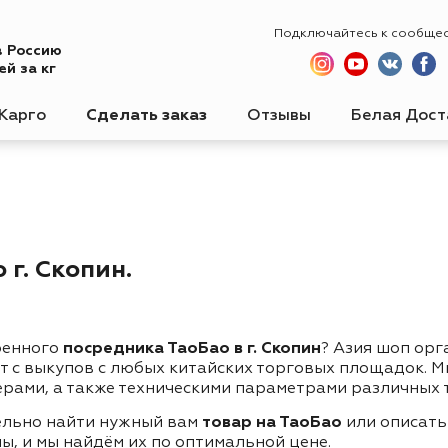
Подключайтесь к сообще
в Россию
й за кг
Карго
Сделать заказ
Отзывы
Белая Дост
г. Скопин.
ренного
посредника ТаоБао в г. Скопин
? Азия шоп орг
ет с выкупов с любых китайских торговых площадок. 
ерами, а также техническими параметрами различных 
ельно найти нужный вам
товар на ТаоБао
или описать
ы, и мы найдём их по оптимальной цене.