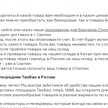
делиться какой товар вам необходим и в каком ценов
ао можно преобретать как брендовые, так и товары б
 сайте или через наше
приложение для браузера Chro
дрес доставки в г. Скопин.
, после этого вы оплачиваете счёт. В счёт будет вкл
ость самого товара. Если вес товара неизвестен, то с
осле приёмки товара на наш склад.
а и проверка товара на нашем складе в Китае при не
ш товар через границу в Россию на наш склад, а пос
- уже в Скопин.
таётся только получить ваш товар в г.Скопин.
осредник ТаоБао в России.
ень легко! Мы всегда заботимся об удобстве наших к
орговых площадок ТаоБао, tmall, 1688, вы откроете дл
нтское разнообразие товаров и разные варианты по к
ие операторы и менеджеры, которые всегда на связи 