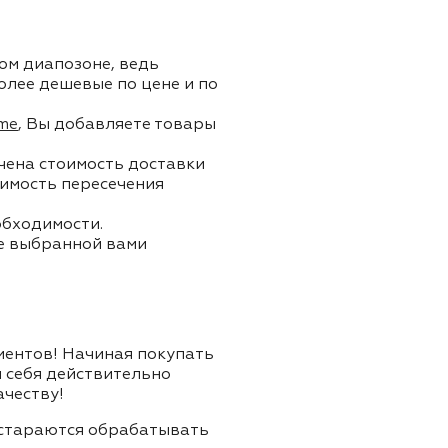
ом диапозоне, ведь
олее дешевые по цене и по
me
, Вы добавляете товары
ючена стоимость доставки
тоимость пересечения
обходимости.
ле выбранной вами
лиентов! Начиная покупать
я себя действительно
ачеству!
и стараются обрабатывать