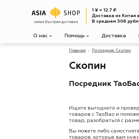
1 ¥ = 12.7 ₽
Доставка из Китая 
В среднем 308 рубле
самая быстрая доставка
О нас
Помощь
Доставка
Главная
Посредник Скопин
Скопин
Посредник ТаоБао 
Ищите выгодного и прове
товаров с TaoBao и помож
товар, разобраться с разм
Вы можете либо самостоят
товаров, которые вам нужн