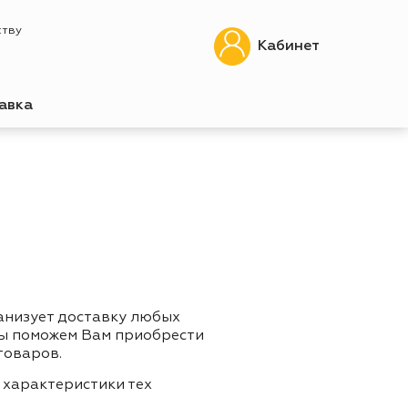
ству
Кабинет
авка
анизует доставку любых
Мы поможем Вам приобрести
товаров.
 характеристики тех