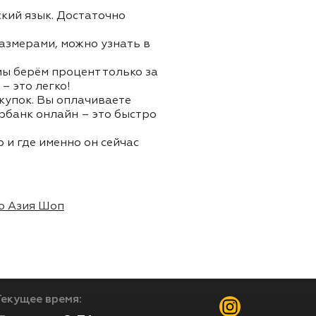
ский язык. Достаточно
азмерами, можно узнать в
 мы берём процент только за
– это легко!
окупок. Вы оплачиваете
ербанк онлайн – это быстро
 и где именно он сейчас
о Азия Шоп
Текущее время: