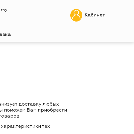
ству
Кабинет
авка
анизует доставку любых
Мы поможем Вам приобрести
товаров.
 характеристики тех