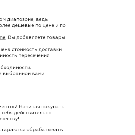
ом диапозоне, ведь
олее дешевые по цене и по
me
, Вы добавляете товары
ючена стоимость доставки
тоимость пересечения
обходимости.
ле выбранной вами
лиентов! Начиная покупать
я себя действительно
ачеству!
и стараются обрабатывать