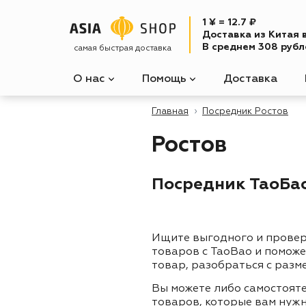
1 ¥ = 12.7 ₽
Доставка из Китая 
В среднем 308 рубле
самая быстрая доставка
О нас
Помощь
Доставка
Главная
Посредник Ростов
Ростов
Посредник ТаоБао 
Ищите выгодного и прове
товаров с TaoBao и помож
товар, разобраться с разм
Вы можете либо самостоят
товаров, которые вам нужн