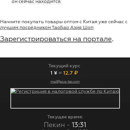
он сейчас находится.
Начните покупать товары оптом с Китая уже сейчас с
лучшим посредником ТаоБао Азия Шоп
Зарегистрироваться на портале
.
Текущий курс
1 ¥
=
12.7 ₽
mail@asia-tao.com
Текущее время:
Пекин -
13:31