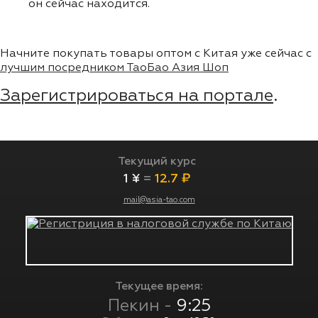
он сейчас находится.
Начните покупать товары оптом с Китая уже сейчас с
лучшим посредником ТаоБао Азия Шоп
Зарегистрироваться на портале
.
Текущий курс
1 ¥
=
12.7 ₽
mail@asia-tao.com
Текущее время:
Пекин -
9:25