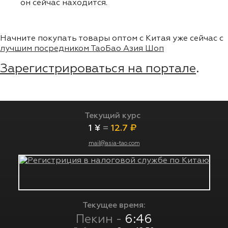
он сейчас находится.
Начните покупать товары оптом с Китая уже сейчас с
лучшим посредником ТаоБао Азия Шоп
Зарегистрироваться на портале
.
Текущий курс
1 ¥
=
12.7 ₽
mail@asia-tao.com
Текущее время:
Пекин -
6:46