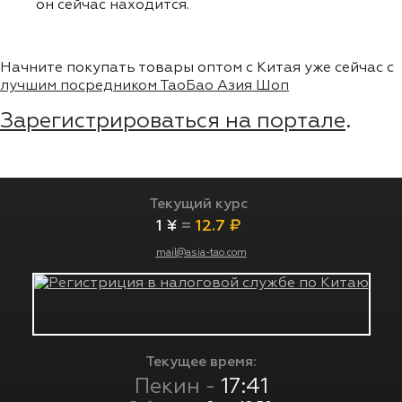
он сейчас находится.
Начните покупать товары оптом с Китая уже сейчас с
лучшим посредником ТаоБао Азия Шоп
Зарегистрироваться на портале
.
Текущий курс
1 ¥
=
12.7 ₽
mail@asia-tao.com
Текущее время:
Пекин -
17:41