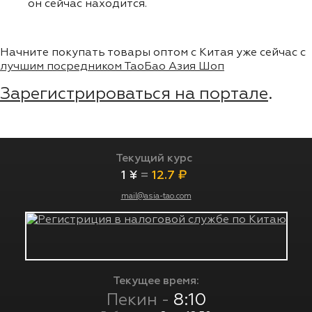
он сейчас находится.
Начните покупать товары оптом с Китая уже сейчас с
лучшим посредником ТаоБао Азия Шоп
Зарегистрироваться на портале
.
Текущий курс
1 ¥
=
12.7 ₽
mail@asia-tao.com
Текущее время:
Пекин -
8:10