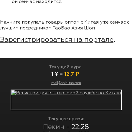
он сейчас находится.
Начните покупать товары оптом с Китая уже сейчас с
лучшим посредником ТаоБао Азия Шоп
Зарегистрироваться на портале
.
Текущий курс
1 ¥
=
12.7 ₽
mail@asia-tao.com
Текущее время:
Пекин -
22:28