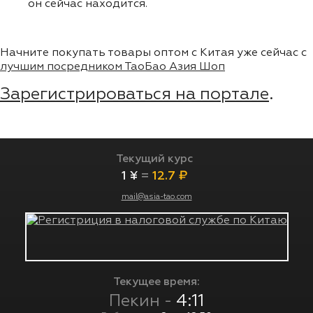
он сейчас находится.
Начните покупать товары оптом с Китая уже сейчас с
лучшим посредником ТаоБао Азия Шоп
Зарегистрироваться на портале
.
Текущий курс
1 ¥
=
12.7 ₽
mail@asia-tao.com
Текущее время:
Пекин -
4:11