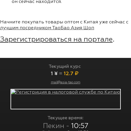
он сейчас находится.
Начните покупать товары оптом с Китая уже сейчас с
лучшим посредником ТаоБао Азия Шоп
Зарегистрироваться на портале
.
Текущий курс
1 ¥
=
12.7 ₽
mail@asia-tao.com
Текущее время:
Пекин -
10:57