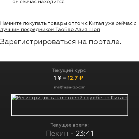
он сейчас находится.
Начните покупать товары оптом с Китая уже сейчас с
лучшим посредником ТаоБао Азия Шоп
Зарегистрироваться на портале
.
Текущий курс
1 ¥
=
12.7 ₽
mail@asia-tao.com
Текущее время:
Пекин -
23:41