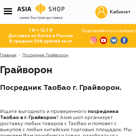
Кабинет
самая быстрая доставка
1 ¥ = 12.7 ₽
Подключайтесь к сообщес
Доставка из Китая в Россию
В среднем 308 рублей за кг
Главная
Посредник Грайворон
Грайворон
Посредник ТаоБао г. Грайворон.
Ищите выгодного и проверенного
посредника
ТаоБао в г. Грайворон
? Азия шоп организует
доставку любых товаров с TaoBao и поможет с
выкупов с любых китайских торговых площадок. Мы
поможем Вам приобрести товар, разобраться с