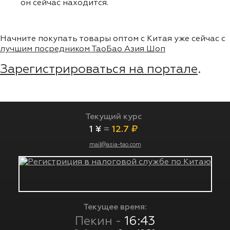
он сейчас находится.
Начните покупать товары оптом с Китая уже сейчас с
лучшим посредником ТаоБао Азия Шоп
Зарегистрироваться на портале
.
Текущий курс
1 ¥
=
12.7 ₽
mail@asia-tao.com
Текущее время:
Пекин -
16:43