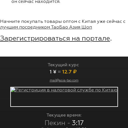
он сейчас находится.
Начните покупать товары оптом с Китая уже сейчас с
лучшим посредником ТаоБао Азия Шоп
Зарегистрироваться на портале
.
Текущий курс
1 ¥
=
12.7 ₽
mail@asia-tao.com
Текущее время:
Пекин -
3:17