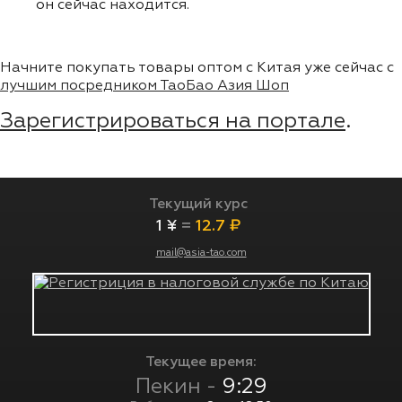
он сейчас находится.
Начните покупать товары оптом с Китая уже сейчас с
лучшим посредником ТаоБао Азия Шоп
Зарегистрироваться на портале
.
Текущий курс
1 ¥
=
12.7 ₽
mail@asia-tao.com
Текущее время:
Пекин -
9:29