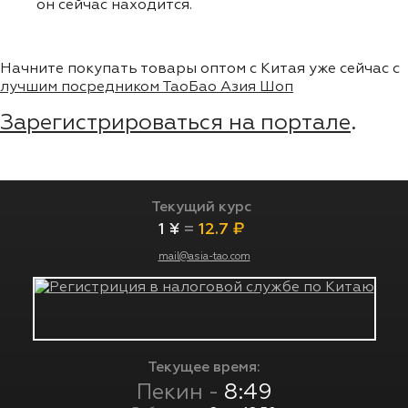
он сейчас находится.
Начните покупать товары оптом с Китая уже сейчас с
лучшим посредником ТаоБао Азия Шоп
Зарегистрироваться на портале
.
Текущий курс
1 ¥
=
12.7 ₽
mail@asia-tao.com
Текущее время:
Пекин -
8:49