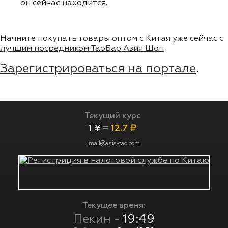
он сейчас находится.
Начните покупать товары оптом с Китая уже сейчас с
лучшим посредником ТаоБао Азия Шоп
Зарегистрироваться на портале
.
Текущий курс
1 ¥
=
12.7 ₽
mail@asia-tao.com
Текущее время:
Пекин -
19:49