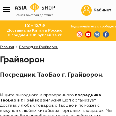
Кабинет
самая быстрая доставка
1 ¥ = 12.7 ₽
Подключайтесь к сообщес
Доставка из Китая в Россию
В среднем 308 рублей за кг
Главная
Посредник Грайворон
Грайворон
Посредник ТаоБао г. Грайворон.
Ищите выгодного и проверенного
посредника
ТаоБао в г. Грайворон
? Азия шоп организует
доставку любых товаров с TaoBao и поможет с
выкупов с любых китайских торговых площадок. Мы
поможем Вам приобрести товар, разобраться с