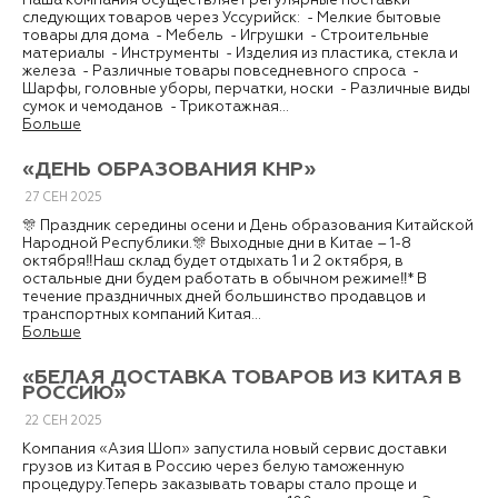
Наша компания осуществляет регулярные поставки
следующих товаров через Уссурийск: - Мелкие бытовые
товары для дома - Мебель - Игрушки - Строительные
материалы - Инструменты - Изделия из пластика, стекла и
железа - Различные товары повседневного спроса -
Шарфы, головные уборы, перчатки, носки - Различные виды
сумок и чемоданов - Трикотажная...
Больше
«ДЕНЬ ОБРАЗОВАНИЯ КНР»
27
СЕН
2025
🎊 Праздник середины осени и День образования Китайской
Народной Республики.🎊 Выходные дни в Китае – 1-8
октября‼️Наш склад будет отдыхать 1 и 2 октября, в
остальные дни будем работать в обычном режиме‼️* В
течение праздничных дней большинство продавцов и
транспортных компаний Китая...
Больше
«БЕЛАЯ ДОСТАВКА ТОВАРОВ ИЗ КИТАЯ В
РОССИЮ»
22
СЕН
2025
Компания «Азия Шоп» запустила новый сервис доставки
грузов из Китая в Россию через белую таможенную
процедуру.Теперь заказывать товары стало проще и