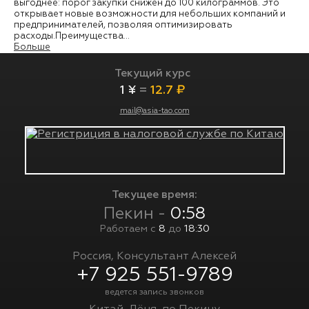
выгоднее: порог закупки снижен до 100 килограммов. Это
открывает новые возможности для небольших компаний и
предпринимателей, позволяя оптимизировать
расходы.Преимущества...
Больше
Текущий курс
1 ¥
=
12.7 ₽
mail@asia-tao.com
Текущее время:
Пекин -
0:58
Работаем с
8
до
18:30
Россия, Консультант Алексей
+7 925 551-9789
ведется запись звонков