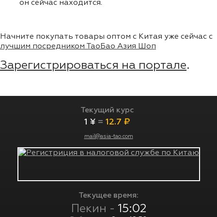
он сейчас находится.
Начните покупать товары оптом с Китая уже сейчас с
лучшим посредником ТаоБао Азия Шоп
Зарегистрироваться на портале
.
Текущий курс
1 ¥
=
12.7 ₽
mail@asia-tao.com
Текущее время:
Пекин -
15:02