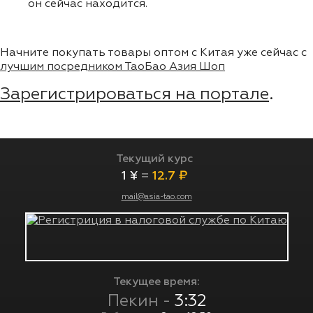
он сейчас находится.
Начните покупать товары оптом с Китая уже сейчас с
лучшим посредником ТаоБао Азия Шоп
Зарегистрироваться на портале
.
Текущий курс
1 ¥
=
12.7 ₽
mail@asia-tao.com
Текущее время:
Пекин -
3:32