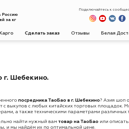
Подключайтесь к сообще
в Россию
й за кг
Карго
Сделать заказ
Отзывы
Белая Дост
 г. Шебекино.
ренного
посредника ТаоБао в г. Шебекино
? Азия шоп 
ет с выкупов с любых китайских торговых площадок. 
ерами, а также техническими параметрами различных 
ельно найти нужный вам
товар на ТаоБао
или описать
ы, и мы найдём их по оптимальной цене.