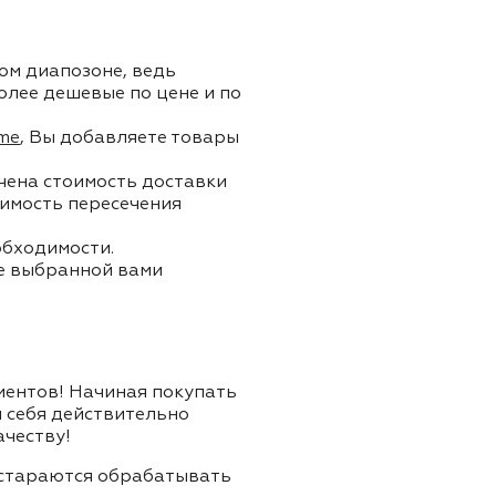
ом диапозоне, ведь
олее дешевые по цене и по
me
, Вы добавляете товары
ючена стоимость доставки
тоимость пересечения
обходимости.
ле выбранной вами
лиентов! Начиная покупать
я себя действительно
ачеству!
и стараются обрабатывать