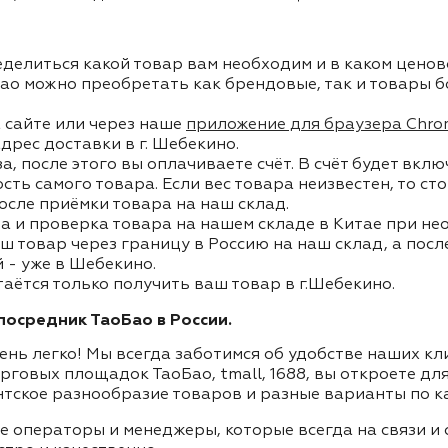
делиться какой товар вам необходим и в каком ценов
ао можно преобретать как брендовые, так и товары б
 сайте или через наше
приложение для браузера Chro
дрес доставки в г. Шебекино.
, после этого вы оплачиваете счёт. В счёт будет вкл
ость самого товара. Если вес товара неизвестен, то с
осле приёмки товара на наш склад.
а и проверка товара на нашем складе в Китае при не
ш товар через границу в Россию на наш склад, а пос
 - уже в Шебекино.
таётся только получить ваш товар в г.Шебекино.
осредник ТаоБао в России.
ень легко! Мы всегда заботимся об удобстве наших к
орговых площадок ТаоБао, tmall, 1688, вы откроете дл
нтское разнообразие товаров и разные варианты по к
ие операторы и менеджеры, которые всегда на связи 