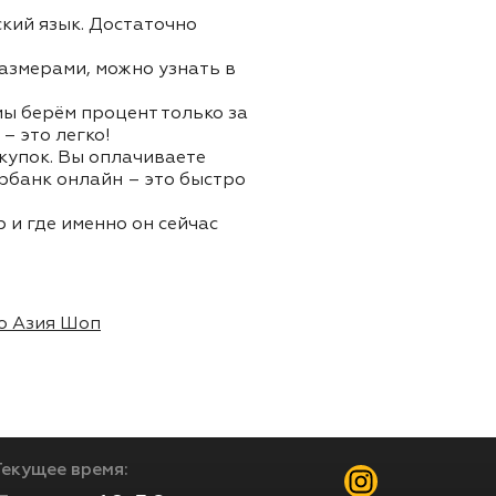
ский язык. Достаточно
азмерами, можно узнать в
 мы берём процент только за
– это легко!
окупок. Вы оплачиваете
ербанк онлайн – это быстро
 и где именно он сейчас
о Азия Шоп
Текущее время: