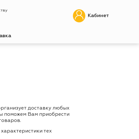
ству
Кабинет
авка
организует доставку любых
Мы поможем Вам приобрести
товаров.
 характеристики тех