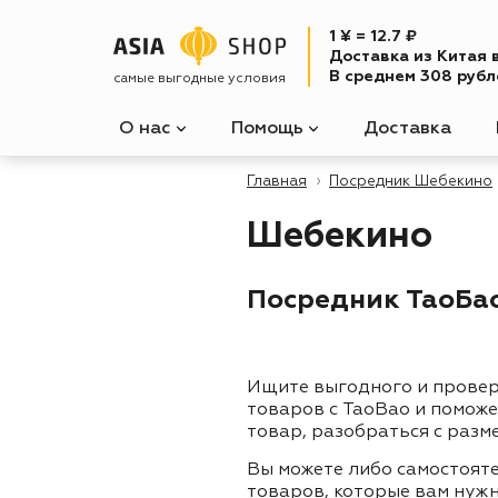
1 ¥ = 12.7 ₽
Доставка из Китая 
В среднем 308 рубле
самая быстрая доставка
О нас
Помощь
Доставка
Главная
Посредник Шебекино
Шебекино
Посредник ТаоБао
Ищите выгодного и прове
товаров с TaoBao и помож
товар, разобраться с разм
Вы можете либо самостоят
товаров, которые вам нужн