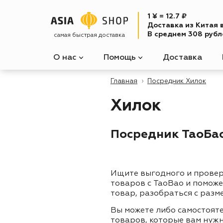
1 ¥ = 12.7 ₽
Доставка из Китая 
В среднем 308 рубле
самая быстрая доставка
О нас
Помощь
Доставка
Главная
Посредник Хилок
Хилок
Посредник ТаоБао 
Ищите выгодного и прове
товаров с TaoBao и помож
товар, разобраться с разм
Вы можете либо самостоят
товаров, которые вам нужн