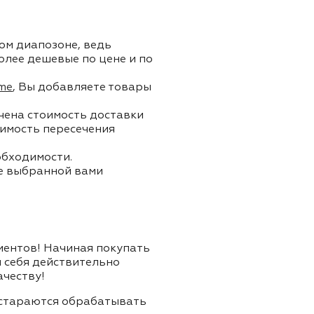
ом диапозоне, ведь
олее дешевые по цене и по
me
, Вы добавляете товары
ючена стоимость доставки
тоимость пересечения
обходимости.
ле выбранной вами
лиентов! Начиная покупать
я себя действительно
ачеству!
и стараются обрабатывать