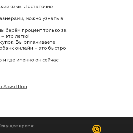
ский язык. Достаточно
азмерами, можно узнать в
 мы берём процент только за
– это легко!
окупок. Вы оплачиваете
ербанк онлайн – это быстро
 и где именно он сейчас
о Азия Шоп
Текущее время: