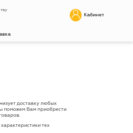
ству
Кабинет
авка
анизует доставку любых
Мы поможем Вам приобрести
товаров.
 характеристики тех