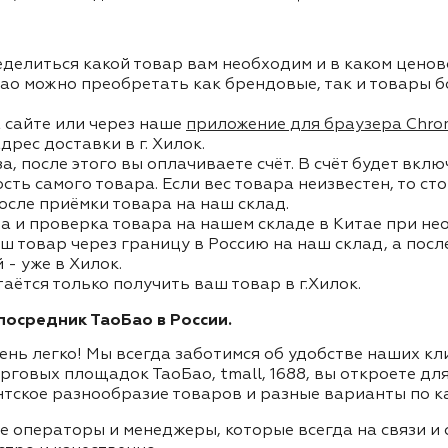
делиться какой товар вам необходим и в каком ценов
ао можно преобретать как брендовые, так и товары б
 сайте или через наше
приложение для браузера Chro
дрес доставки в г. Хилок.
, после этого вы оплачиваете счёт. В счёт будет вкл
ость самого товара. Если вес товара неизвестен, то с
осле приёмки товара на наш склад.
а и проверка товара на нашем складе в Китае при не
ш товар через границу в Россию на наш склад, а пос
- уже в Хилок.
таётся только получить ваш товар в г.Хилок.
осредник ТаоБао в России.
ень легко! Мы всегда заботимся об удобстве наших к
орговых площадок ТаоБао, tmall, 1688, вы откроете дл
нтское разнообразие товаров и разные варианты по к
ие операторы и менеджеры, которые всегда на связи 