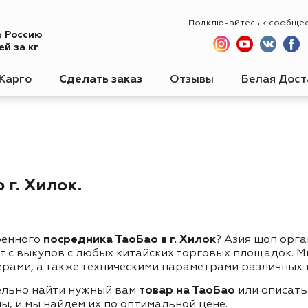
Подключайтесь к сообще
в Россию
й за кг
Карго
Сделать заказ
Отзывы
Белая Дост
г. Хилок.
ренного
посредника ТаоБао в г. Хилок
? Азия шоп орг
ет с выкупов с любых китайских торговых площадок. 
ерами, а также техническими параметрами различных 
ельно найти нужный вам
товар на ТаоБао
или описать
ы, и мы найдём их по оптимальной цене.