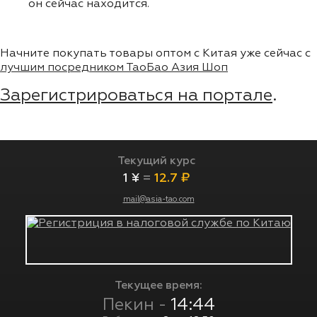
он сейчас находится.
Начните покупать товары оптом с Китая уже сейчас с
лучшим посредником ТаоБао Азия Шоп
Зарегистрироваться на портале
.
Текущий курс
1 ¥
=
12.7 ₽
mail@asia-tao.com
Текущее время:
Пекин -
14:44