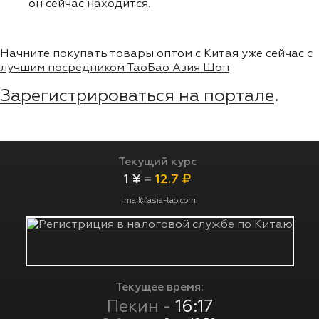
он сейчас находится.
Начните покупать товары оптом с Китая уже сейчас с
лучшим посредником ТаоБао Азия Шоп
Зарегистрироваться на портале
.
Текущий курс
1 ¥
=
12.7 ₽
mail@asia-tao.com
Текущее время:
Пекин -
16:17