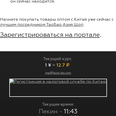
он сейчас находится.
Начните покупать товары оптом с Китая уже сейчас с
лучшим посредником ТаоБао Азия Шоп
Зарегистрироваться на портале
.
Текущий курс
1 ¥
=
12.7 ₽
mail@asia-tao.com
Текущее время:
Пекин -
11:43