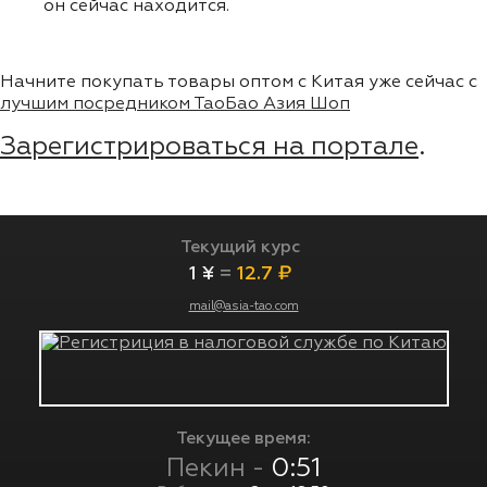
он сейчас находится.
Начните покупать товары оптом с Китая уже сейчас с
лучшим посредником ТаоБао Азия Шоп
Зарегистрироваться на портале
.
Текущий курс
1 ¥
=
12.7 ₽
mail@asia-tao.com
Текущее время:
Пекин -
0:51