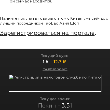
он сейчас находится.
Начните покупать товары оптом с Китая уже сейчас с
лучшим посредником ТаоБао Азия Шоп
Зарегистрироваться на портале
.
Текущий курс
1 ¥
=
12.7 ₽
mail@asia-tao.com
Текущее время:
Пекин -
3:51