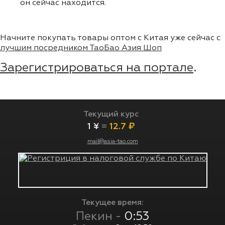
он сейчас находится.
Начните покупать товары оптом с Китая уже сейчас с
лучшим посредником ТаоБао Азия Шоп
Зарегистрироваться на портале
.
Текущий курс
1 ¥
=
12.7 ₽
mail@asia-tao.com
Текущее время:
Пекин -
0:53