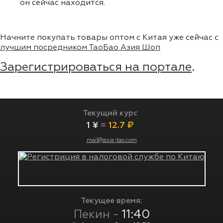
он сейчас находится.
Начните покупать товары оптом с Китая уже сейчас с
лучшим посредником ТаоБао Азия Шоп
Зарегистрироваться на портале
.
Текущий курс
1 ¥
=
12.7 ₽
mail@asia-tao.com
Текущее время:
Пекин -
11:40