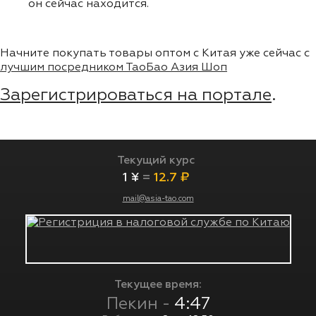
он сейчас находится.
Начните покупать товары оптом с Китая уже сейчас с
лучшим посредником ТаоБао Азия Шоп
Зарегистрироваться на портале
.
Текущий курс
1 ¥
=
12.7 ₽
mail@asia-tao.com
Текущее время:
Пекин -
4:47