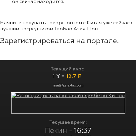
он сейчас находится.
Начните покупать товары оптом с Китая уже сейчас с
лучшим посредником ТаоБао Азия Шоп
Зарегистрироваться на портале
.
Текущий курс
1 ¥
=
12.7 ₽
mail@asia-tao.com
Текущее время:
Пекин -
16:37