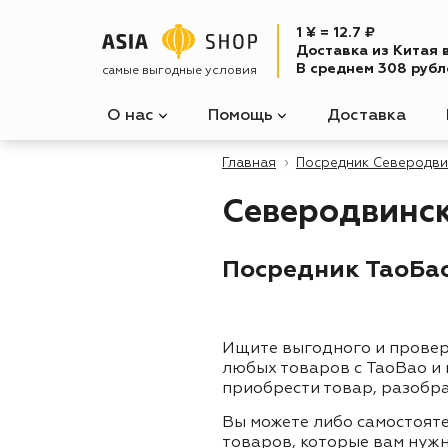
1 ¥ = 12.7 ₽
Доставка из Китая 
В среднем 308 рубле
самые выгодные условия
О нас
Помощь
Доставка
Главная
Посредник Северодви
Северодвинс
Посредник ТаоБао
Ищите выгодного и прове
любых товаров с TaoBao и
приобрести товар, разобра
Вы можете либо самостоят
товаров, которые вам нужн