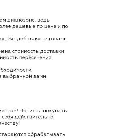
ом диапозоне, ведь
олее дешевые по цене и по
me
, Вы добавляете товары
ючена стоимость доставки
тоимость пересечения
обходимости.
ле выбранной вами
лиентов! Начиная покупать
я себя действительно
ачеству!
и стараются обрабатывать