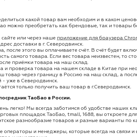
делиться какой товар вам необходим и в каком ценов
ао можно преобретать как брендовые, так и товары б
 сайте или через наше
приложение для браузера Chro
дрес доставки в г. Северодвинск.
, после этого вы оплачиваете счёт. В счёт будет вкл
ость самого товара. Если вес товара неизвестен, то с
осле приёмки товара на наш склад.
а и проверка товара на нашем складе в Китае при не
ш товар через границу в Россию на наш склад, а пос
 - уже в Северодвинск.
таётся только получить ваш товар в г.Северодвинск.
осредник ТаоБао в России.
ень легко! Мы всегда заботимся об удобстве наших к
орговых площадок ТаоБао, tmall, 1688, вы откроете дл
нтское разнообразие товаров и разные варианты по к
ие операторы и менеджеры, которые всегда на связи 