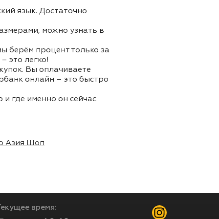
ский язык. Достаточно
азмерами, можно узнать в
 мы берём процент только за
– это легко!
окупок. Вы оплачиваете
ербанк онлайн – это быстро
 и где именно он сейчас
о Азия Шоп
Текущее время: