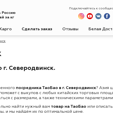
Подключайтесь к сообще
в Россию
й за кг
Карго
Сделать заказ
Отзывы
Белая Дост
нск
к
 г. Северодвинск.
ренного
посредника ТаоБао в г. Северодвинск
? Азия 
 поможет с выкупов с любых китайских торговых площ
ться с размерами, а также техническими параметрами
ельно найти нужный вам
товар на ТаоБао
или описать
ы, и мы найдём их по оптимальной цене.