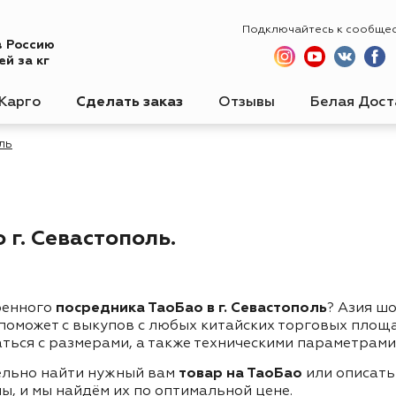
Подключайтесь к сообще
в Россию
й за кг
Карго
Сделать заказ
Отзывы
Белая Дост
ль
г. Севастополь.
ренного
посредника ТаоБао в г. Севастополь
? Азия ш
 поможет с выкупов с любых китайских торговых площ
ться с размерами, а также техническими параметрами
ельно найти нужный вам
товар на ТаоБао
или описать
ы, и мы найдём их по оптимальной цене.