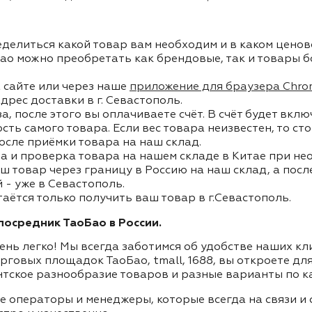
делиться какой товар вам необходим и в каком ценов
ао можно преобретать как брендовые, так и товары б
 сайте или через наше
приложение для браузера Chro
дрес доставки в г. Севастополь.
, после этого вы оплачиваете счёт. В счёт будет вкл
ость самого товара. Если вес товара неизвестен, то с
осле приёмки товара на наш склад.
а и проверка товара на нашем складе в Китае при не
ш товар через границу в Россию на наш склад, а пос
- уже в Севастополь.
таётся только получить ваш товар в г.Севастополь.
осредник ТаоБао в России.
ень легко! Мы всегда заботимся об удобстве наших к
орговых площадок ТаоБао, tmall, 1688, вы откроете дл
нтское разнообразие товаров и разные варианты по к
ие операторы и менеджеры, которые всегда на связи 