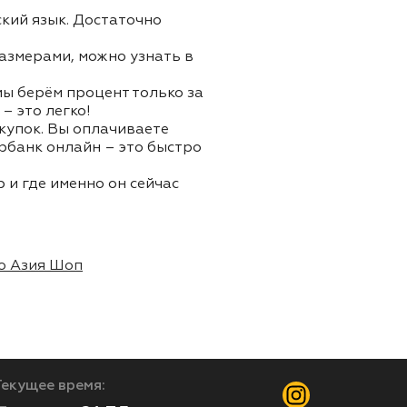
ский язык. Достаточно
азмерами, можно узнать в
 мы берём процент только за
– это легко!
окупок. Вы оплачиваете
ербанк онлайн – это быстро
 и где именно он сейчас
о Азия Шоп
Текущее время: