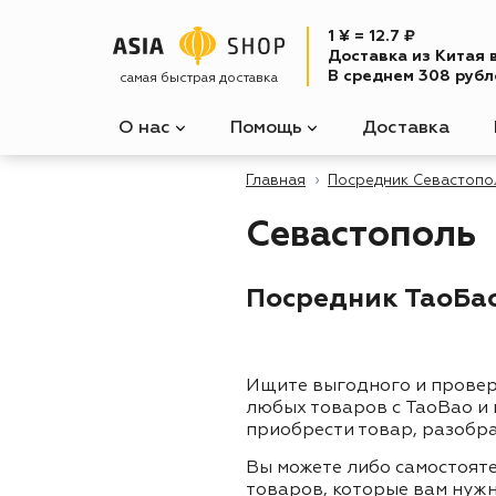
1 ¥ = 12.7 ₽
Доставка из Китая 
В среднем 308 рубле
самая быстрая доставка
О нас
Помощь
Доставка
Главная
Посредник Севастопо
Севастополь
Посредник ТаоБао 
Ищите выгодного и прове
любых товаров с TaoBao и
приобрести товар, разобра
Вы можете либо самостоят
товаров, которые вам нужн