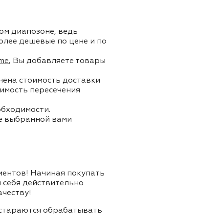
ом диапозоне, ведь
олее дешевые по цене и по
me
, Вы добавляете товары
ючена стоимость доставки
тоимость пересечения
обходимости.
ле выбранной вами
лиентов! Начиная покупать
я себя действительно
ачеству!
и стараются обрабатывать