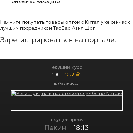
он сейчас находится.
Начните покупать товары оптом с Китая уже сейчас с
лучшим посредником ТаоБао Азия Шоп
Зарегистрироваться на портале
.
Текущий курс
1 ¥
=
12.7 ₽
mail@asia-tao.com
Текущее время:
Пекин -
18:13