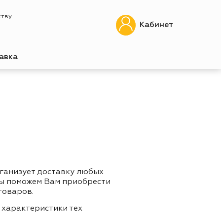
ству
Кабинет
авка
рганизует доставку любых
Мы поможем Вам приобрести
товаров.
 характеристики тех