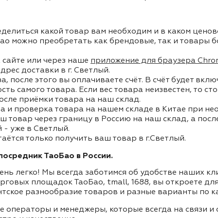
делиться какой товар вам необходим и в каком ценов
ао можно преобретать как брендовые, так и товары б
 сайте или через наше
приложение для браузера Chro
дрес доставки в г. Светлый.
, после этого вы оплачиваете счёт. В счёт будет вкл
ость самого товара. Если вес товара неизвестен, то с
осле приёмки товара на наш склад.
а и проверка товара на нашем складе в Китае при не
ш товар через границу в Россию на наш склад, а пос
- уже в Светлый.
таётся только получить ваш товар в г.Светлый.
осредник ТаоБао в России.
ень легко! Мы всегда заботимся об удобстве наших к
орговых площадок ТаоБао, tmall, 1688, вы откроете дл
нтское разнообразие товаров и разные варианты по к
ие операторы и менеджеры, которые всегда на связи 