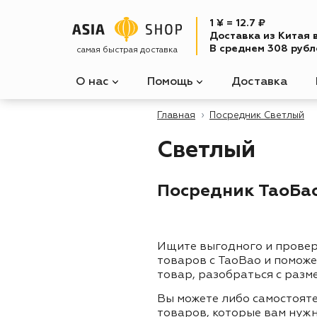
1 ¥ = 12.7 ₽
Доставка из Китая 
В среднем 308 рубле
самая быстрая доставка
О нас
Помощь
Доставка
Главная
Посредник Светлый
Светлый
Посредник ТаоБао
Ищите выгодного и прове
товаров с TaoBao и помож
товар, разобраться с разм
Вы можете либо самостоят
товаров, которые вам нужн