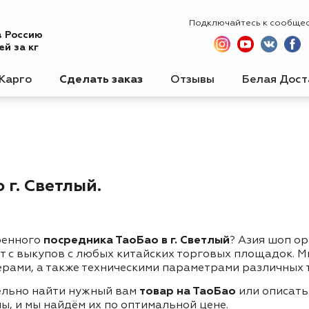
Подключайтесь к сообще
в Россию
й за кг
Карго
Сделать заказ
Отзывы
Белая Дост
 г. Светлый.
ренного
посредника ТаоБао в г. Светлый
? Азия шоп о
ет с выкупов с любых китайских торговых площадок. 
ерами, а также техническими параметрами различных 
ельно найти нужный вам
товар на ТаоБао
или описать
ы, и мы найдём их по оптимальной цене.