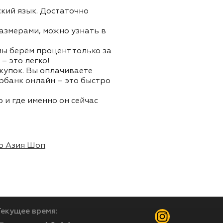
ский язык. Достаточно
азмерами, можно узнать в
 мы берём процент только за
– это легко!
окупок. Вы оплачиваете
ербанк онлайн – это быстро
 и где именно он сейчас
о Азия Шоп
Текущее время: