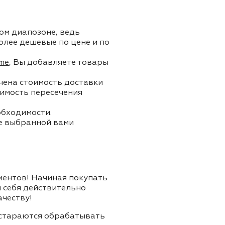
ом диапозоне, ведь
олее дешевые по цене и по
me
, Вы добавляете товары
ючена стоимость доставки
тоимость пересечения
обходимости.
ле выбранной вами
лиентов! Начиная покупать
я себя действительно
ачеству!
и стараются обрабатывать