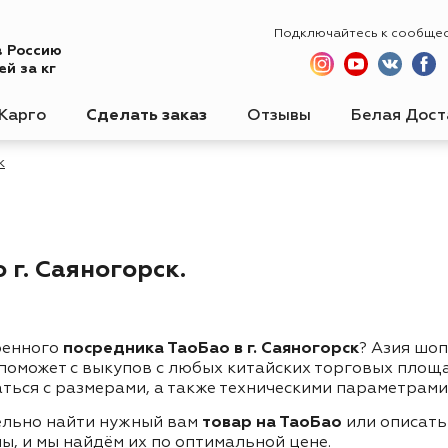
Подключайтесь к сообще
в Россию
й за кг
Карго
Сделать заказ
Отзывы
Белая Дост
к
г. Саяногорск.
ренного
посредника ТаоБао в г. Саяногорск
? Азия шоп
 поможет с выкупов с любых китайских торговых площ
ться с размерами, а также техническими параметрами
ельно найти нужный вам
товар на ТаоБао
или описать
ы, и мы найдём их по оптимальной цене.