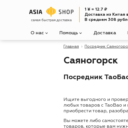
1 ¥ = 12.7 ₽
Доставка из Китая 
В среднем 308 рубле
самая быстрая доставка
О нас
Помощь
Доставка
Главная
Посредник Саяногорс
Саяногорск
Посредник ТаоБао 
Ищите выгодного и прове
любых товаров с TaoBao и
приобрести товар, разобра
Вы можете либо самостоят
товаров, которые вам нужн