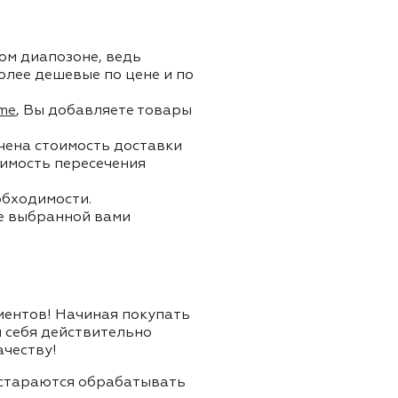
ом диапозоне, ведь
олее дешевые по цене и по
me
, Вы добавляете товары
ючена стоимость доставки
тоимость пересечения
обходимости.
ле выбранной вами
лиентов! Начиная покупать
я себя действительно
ачеству!
и стараются обрабатывать