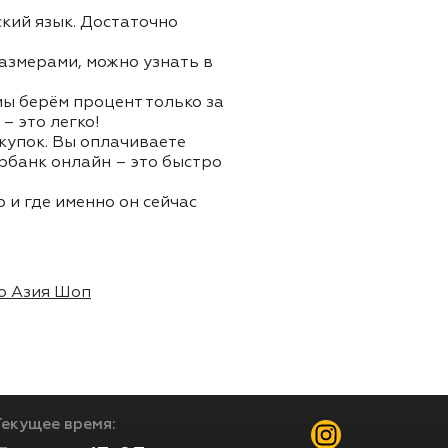
ский язык. Достаточно
азмерами, можно узнать в
 мы берём процент только за
– это легко!
окупок. Вы оплачиваете
ербанк онлайн – это быстро
 и где именно он сейчас
о Азия Шоп
Текущее время: