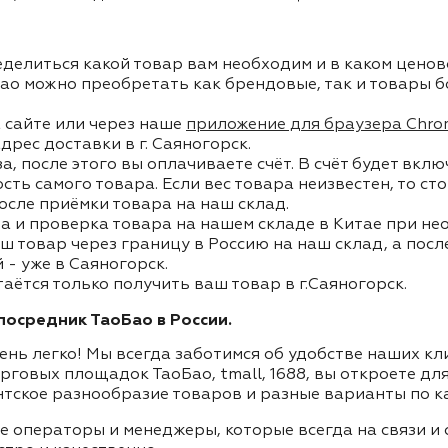
делиться какой товар вам необходим и в каком ценов
ао можно преобретать как брендовые, так и товары б
 сайте или через наше
приложение для браузера Chro
дрес доставки в г. Саяногорск.
, после этого вы оплачиваете счёт. В счёт будет вкл
ость самого товара. Если вес товара неизвестен, то с
осле приёмки товара на наш склад.
а и проверка товара на нашем складе в Китае при не
ш товар через границу в Россию на наш склад, а пос
- уже в Саяногорск.
таётся только получить ваш товар в г.Саяногорск.
осредник ТаоБао в России.
ень легко! Мы всегда заботимся об удобстве наших к
орговых площадок ТаоБао, tmall, 1688, вы откроете дл
нтское разнообразие товаров и разные варианты по к
ие операторы и менеджеры, которые всегда на связи 