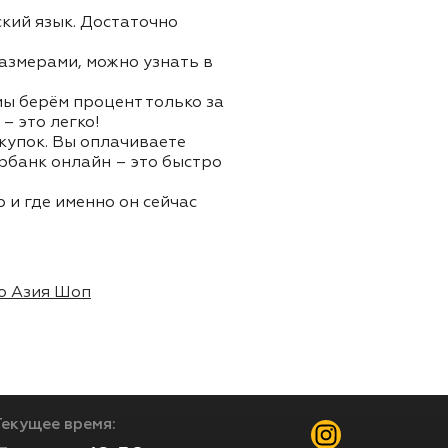
ский язык. Достаточно
азмерами, можно узнать в
 мы берём процент только за
– это легко!
окупок. Вы оплачиваете
ербанк онлайн – это быстро
 и где именно он сейчас
о Азия Шоп
Текущее время: