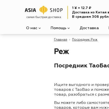
1 ¥ = 12.7 ₽
Доставка из Китая 
В среднем 308 рубле
самая быстрая доставка
О нас
Помощь
Доставка
Главная
Посредник Реж
Реж
Посредник ТаоБао 
Ищите выгодного и прове
товаров с TaoBao и помож
товар, разобраться с разм
Вы можете либо самостоят
товаров, которые вам нужн