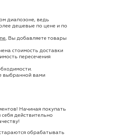
ом диапозоне, ведь
олее дешевые по цене и по
me
, Вы добавляете товары
ючена стоимость доставки
тоимость пересечения
обходимости.
ле выбранной вами
лиентов! Начиная покупать
я себя действительно
ачеству!
и стараются обрабатывать