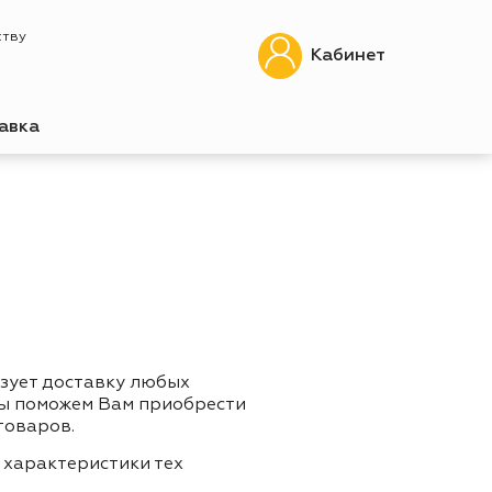
ству
Кабинет
авка
изует доставку любых
Мы поможем Вам приобрести
товаров.
 характеристики тех