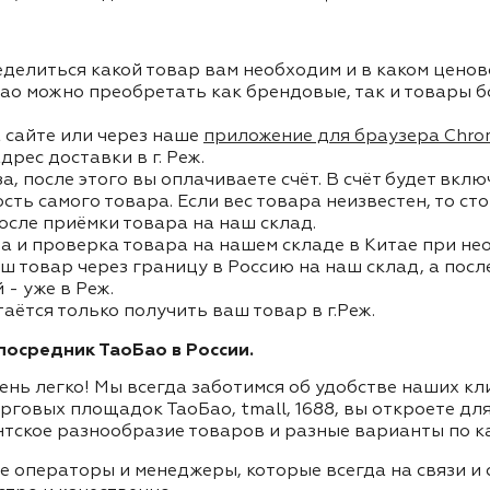
делиться какой товар вам необходим и в каком ценов
ао можно преобретать как брендовые, так и товары б
 сайте или через наше
приложение для браузера Chro
дрес доставки в г. Реж.
, после этого вы оплачиваете счёт. В счёт будет вкл
ость самого товара. Если вес товара неизвестен, то с
осле приёмки товара на наш склад.
а и проверка товара на нашем складе в Китае при не
ш товар через границу в Россию на наш склад, а пос
- уже в Реж.
аётся только получить ваш товар в г.Реж.
осредник ТаоБао в России.
ень легко! Мы всегда заботимся об удобстве наших к
орговых площадок ТаоБао, tmall, 1688, вы откроете дл
нтское разнообразие товаров и разные варианты по к
ие операторы и менеджеры, которые всегда на связи 