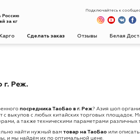
Подключайтесь к сообще
в Россию
й за кг
Карго
Сделать заказ
Отзывы
Белая Дост
г. Реж.
ренного
посредника ТаоБао в г. Реж
? Азия шоп орган
ет с выкупов с любых китайских торговых площадок. 
ерами, а также техническими параметрами различных 
ельно найти нужный вам
товар на ТаоБао
или описать
ы, и мы найдём их по оптимальной цене.