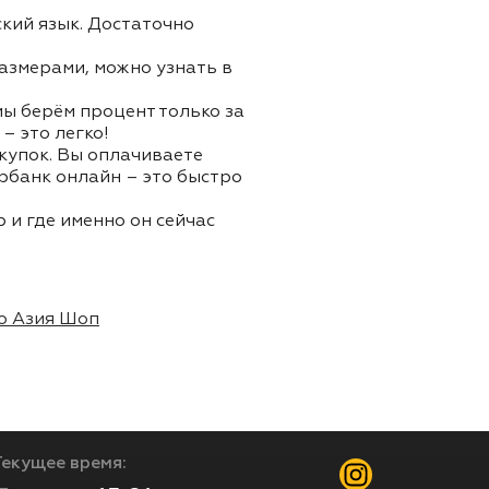
ский язык. Достаточно
азмерами, можно узнать в
 мы берём процент только за
– это легко!
окупок. Вы оплачиваете
ербанк онлайн – это быстро
 и где именно он сейчас
о Азия Шоп
Текущее время: