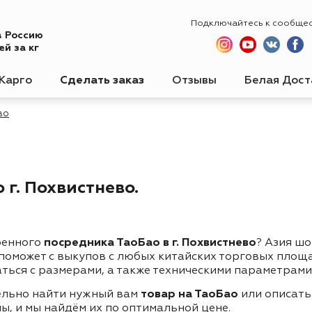
Подключайтесь к сообще
в Россию
й за кг
Карго
Сделать заказ
Отзывы
Белая Дост
во
г. Похвистнево.
ренного
посредника ТаоБао в г. Похвистнево
? Азия шо
 поможет с выкупов с любых китайских торговых площ
ться с размерами, а также техническими параметрами
ельно найти нужный вам
товар на ТаоБао
или описать
ы, и мы найдём их по оптимальной цене.