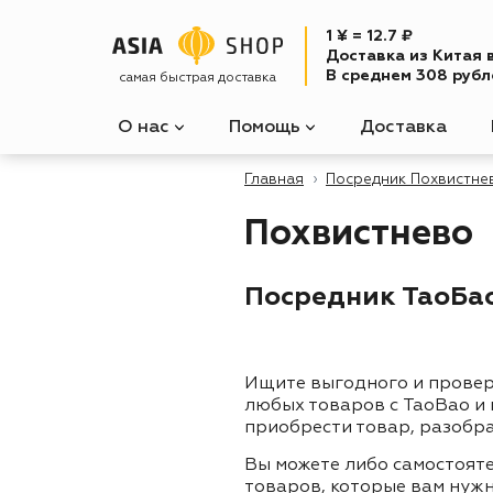
1 ¥ = 12.7 ₽
Доставка из Китая 
В среднем 308 рубле
самая быстрая доставка
О нас
Помощь
Доставка
Главная
Посредник Похвистне
Похвистнево
Посредник ТаоБао 
Ищите выгодного и прове
любых товаров с TaoBao и
приобрести товар, разобра
Вы можете либо самостоят
товаров, которые вам нужн