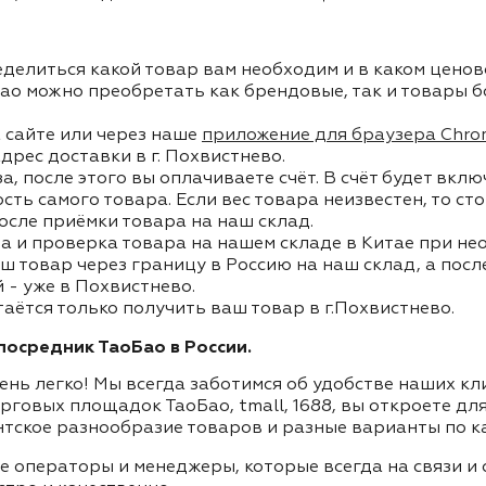
делиться какой товар вам необходим и в каком ценов
ао можно преобретать как брендовые, так и товары б
 сайте или через наше
приложение для браузера Chro
дрес доставки в г. Похвистнево.
, после этого вы оплачиваете счёт. В счёт будет вкл
ость самого товара. Если вес товара неизвестен, то с
осле приёмки товара на наш склад.
а и проверка товара на нашем складе в Китае при не
ш товар через границу в Россию на наш склад, а пос
 - уже в Похвистнево.
таётся только получить ваш товар в г.Похвистнево.
осредник ТаоБао в России.
ень легко! Мы всегда заботимся об удобстве наших к
орговых площадок ТаоБао, tmall, 1688, вы откроете дл
нтское разнообразие товаров и разные варианты по к
ие операторы и менеджеры, которые всегда на связи 