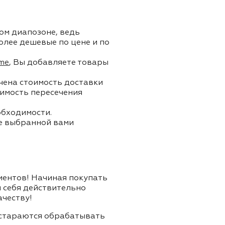
ом диапозоне, ведь
олее дешевые по цене и по
me
, Вы добавляете товары
ючена стоимость доставки
тоимость пересечения
обходимости.
ле выбранной вами
лиентов! Начиная покупать
я себя действительно
ачеству!
и стараются обрабатывать