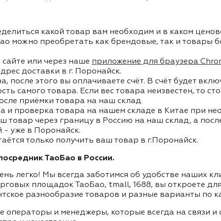
делиться какой товар вам необходим и в каком ценов
ао можно преобретать как брендовые, так и товары б
 сайте или через наше
приложение для браузера Chro
дрес доставки в г. Поронайск.
, после этого вы оплачиваете счёт. В счёт будет вкл
ость самого товара. Если вес товара неизвестен, то с
осле приёмки товара на наш склад.
а и проверка товара на нашем складе в Китае при не
ш товар через границу в Россию на наш склад, а пос
 - уже в Поронайск.
таётся только получить ваш товар в г.Поронайск.
осредник ТаоБао в России.
ень легко! Мы всегда заботимся об удобстве наших к
орговых площадок ТаоБао, tmall, 1688, вы откроете дл
нтское разнообразие товаров и разные варианты по к
ие операторы и менеджеры, которые всегда на связи 