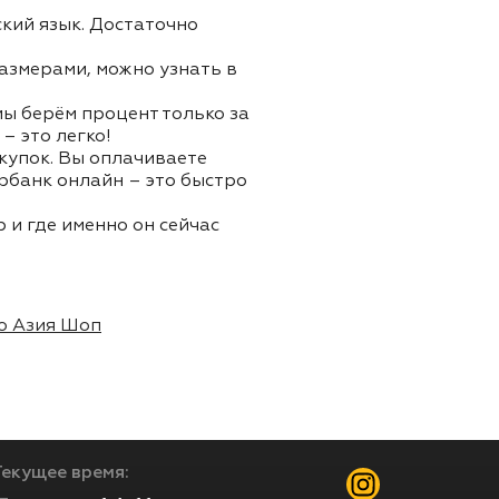
ский язык. Достаточно
азмерами, можно узнать в
 мы берём процент только за
– это легко!
окупок. Вы оплачиваете
ербанк онлайн – это быстро
 и где именно он сейчас
о Азия Шоп
Текущее время: