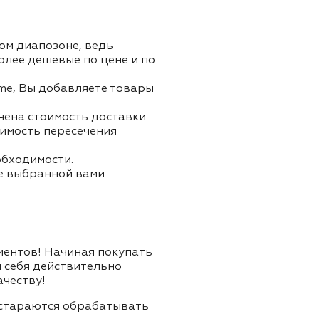
ом диапозоне, ведь
олее дешевые по цене и по
me
, Вы добавляете товары
ючена стоимость доставки
тоимость пересечения
обходимости.
ле выбранной вами
лиентов! Начиная покупать
я себя действительно
ачеству!
и стараются обрабатывать