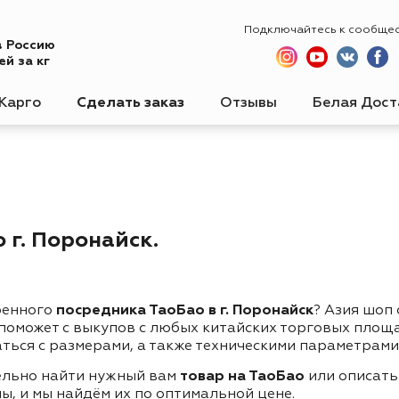
Подключайтесь к сообще
в Россию
й за кг
Карго
Сделать заказ
Отзывы
Белая Дост
 г. Поронайск.
ренного
посредника ТаоБао в г. Поронайск
? Азия шоп
 поможет с выкупов с любых китайских торговых площ
ться с размерами, а также техническими параметрами
ельно найти нужный вам
товар на ТаоБао
или описать
ы, и мы найдём их по оптимальной цене.