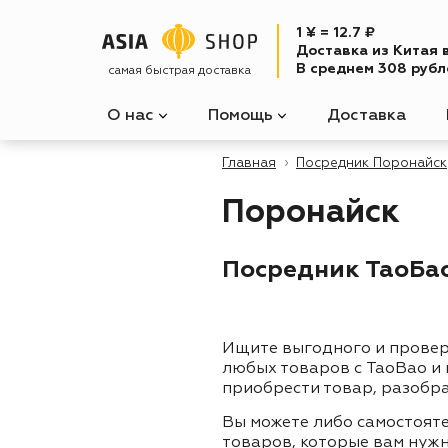
1 ¥ = 12.7 ₽
Доставка из Китая 
В среднем 308 рубле
самая быстрая доставка
О нас
Помощь
Доставка
Главная
Посредник Поронайск
Поронайск
Посредник ТаоБао
Ищите выгодного и прове
любых товаров с TaoBao и
приобрести товар, разобра
Вы можете либо самостоят
товаров, которые вам нужн