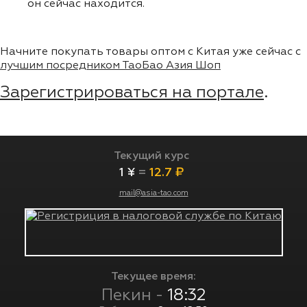
он сейчас находится.
Начните покупать товары оптом с Китая уже сейчас с
лучшим посредником ТаоБао Азия Шоп
Зарегистрироваться на портале
.
Текущий курс
1 ¥
=
12.7 ₽
mail@asia-tao.com
Текущее время:
Пекин -
18:32