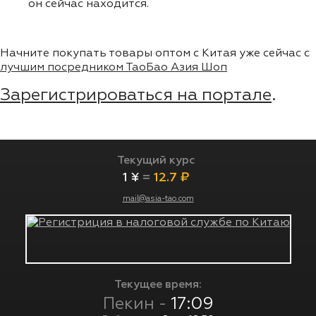
он сейчас находится.
Начните покупать товары оптом с Китая уже сейчас с
лучшим посредником ТаоБао Азия Шоп
Зарегистрироваться на портале
.
Текущий курс
1 ¥
=
12.7 ₽
mail@asia-tao.com
Текущее время:
Пекин -
17:09