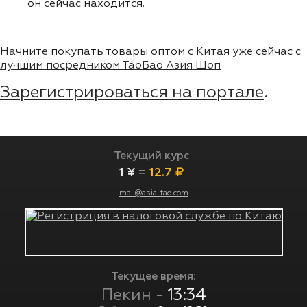
он сейчас находится.
Начните покупать товары оптом с Китая уже сейчас с
лучшим посредником ТаоБао Азия Шоп
Зарегистрироваться на портале
.
Текущий курс
1 ¥
=
12.7 ₽
mail@asia-tao.com
Текущее время:
Пекин -
13:34