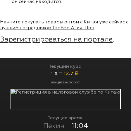
он сейчас находится.
Начните покупать товары оптом с Китая уже сейчас с
лучшим посредником ТаоБао Азия Шоп
Зарегистрироваться на портале
.
Текущий курс
1 ¥
=
12.7 ₽
mail@asia-tao.com
Текущее время:
Пекин -
11:04