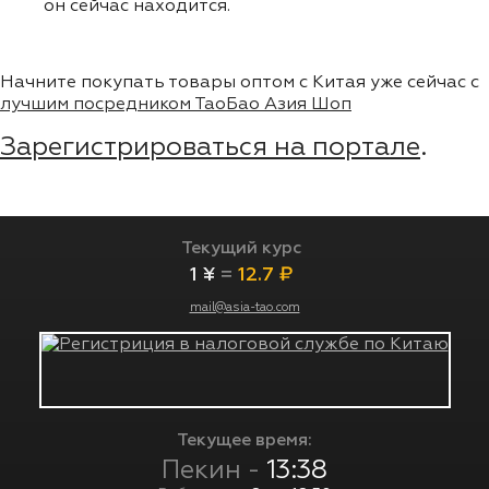
он сейчас находится.
Начните покупать товары оптом с Китая уже сейчас с
лучшим посредником ТаоБао Азия Шоп
Зарегистрироваться на портале
.
Текущий курс
1 ¥
=
12.7 ₽
mail@asia-tao.com
Текущее время:
Пекин -
13:38