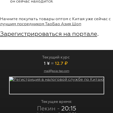
он сейчас находится.
Начните покупать товары оптом с Китая уже сейчас с
лучшим посредником ТаоБао Азия Шоп
Зарегистрироваться на портале
.
Текущий курс
1 ¥
=
12.7 ₽
mail@asia-tao.com
Текущее время:
Пекин -
20:15