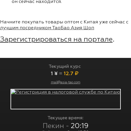
он сейчас находится.
Начните покупать товары оптом с Китая уже сейчас с
лучшим посредником ТаоБао Азия Шоп
Зарегистрироваться на портале
.
Текущий курс
1 ¥
=
12.7 ₽
mail@asia-tao.com
Текущее время:
Пекин -
20:19